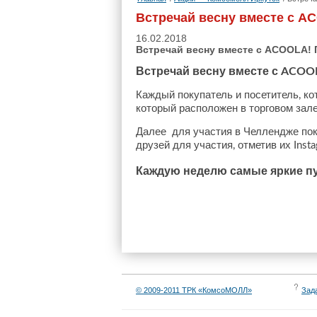
Встречай весну вместе с 
16.02.2018
Встречай весну вместе с ACOOLA!
Встречай
весну
вместе
с
ACOO
Каждый
покупатель
и
посетитель
ко
,
который
расположен
в
торговом
зал
Далее
для
участия
в
Челлендже
по
друзей
для
участия
отметив
их
,
Insta
Каждую
неделю
самые
яркие
п
© 2009-2011 ТРК «КомсоМОЛЛ»
Зад