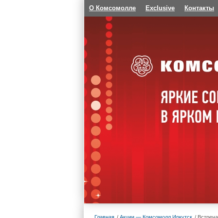
О Комсомолле
Exclusive
Контакты
Главная
Акции — Комсомолл Иркутск
Встреч