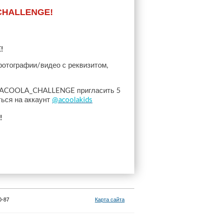
_CHALLENGE!
!
фотографии
видео
с
реквизитом
/
,
пригласить
ACOOLA_CHALLENGE
5
ться
на
аккаунт
@acoolakids
!
0-87
Карта сайта