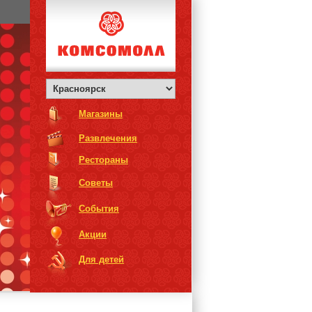
Магазины
Развлечения
Рестораны
Советы
События
Акции
Для детей