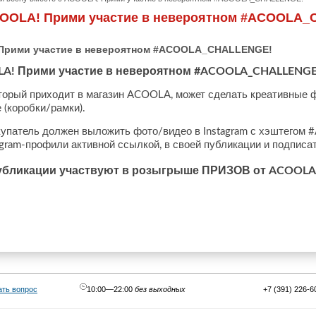
ACOOLA! Прими участие в невероятном #ACOOLA
 Прими участие в невероятном #ACOOLA_CHALLENGE!
Прими
участие
в
невероятном
LA!
#ACOOLA_CHALLENGE
торый
приходит
в
магазин
может
сделать
креативные
ACOOLA,
е
коробки
рамки
(
/
).
купатель
должен
выложить
фото
видео
в
с
хэштегом
/
Instagram
#
профили
активной
ссылкой
в
своей
публикации
и
подписа
gram-
,
убликации
участвуют
в
розыгрыше
ПРИЗОВ
от
ACOOLA
ать вопрос
10:00—22:00
без выходных
+7 (391) 226-6