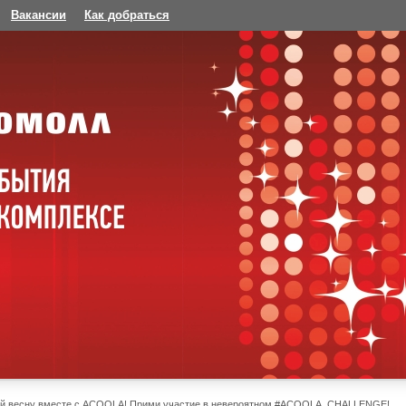
Вакансии
Как добраться
ай весну вместе с ACOOLA! Прими участие в невероятном #ACOOLA_CHALLENGE!