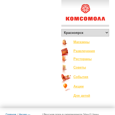
О Комсомолле
Exclusive
Контакты
Вакансии
Как добраться
Магазины
Развлечения
Рестораны
Советы
События
Акции
Для детей
Главная
Акции —
Вкусная пора в гипермаркете 'Наш'! Цены