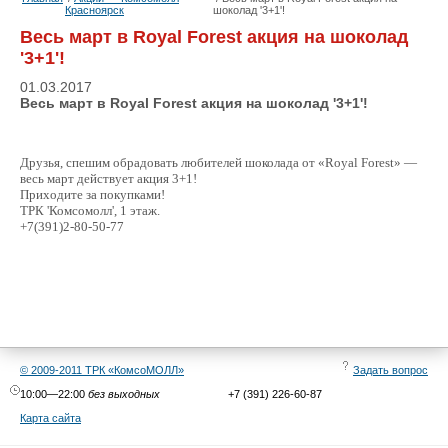
Красноярск
шоколад '3+1'!
Весь март в Royal Forest акция на шоколад
'3+1'!
01.03.2017
Весь март в Royal Forest акция на шоколад '3+1'!
Друзья, спешим обрадо­вать любителей шоколада от «Royal Forest» —
весь м­арт действует акция 3­+1!
Приходите за покупкам­и!
ТРК 'Комсомолл', 1 э­таж. ­
+7(391)2-80-50-77
© 2009-2011 ТРК «КомсоМОЛЛ»
Задать вопрос
10:00—22:00
без выходных
+7 (391) 226-60-87
Карта сайта