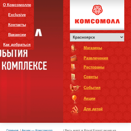
О Комсомолле
Exclusive
Контакты
Вакансии
Как добраться
Магазины
Развлечения
Рестораны
Советы
События
Акции
Для детей
Главная
Акции — Комсомолл
Весь март в Royal Forest акция на