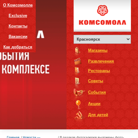
О Комсомолле
Exclusive
Контакты
Вакансии
Как добраться
Магазины
Развлечения
Рестораны
Советы
События
Акции
Для детей
Главная
Новости —
В разделе фотогалерея выложены фото-