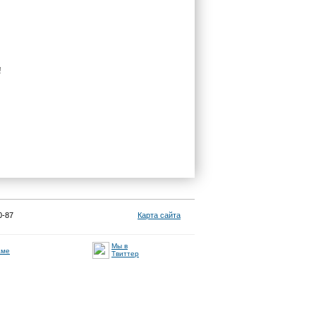
!
0-87
Карта сайта
Мы в
аме
Твиттер