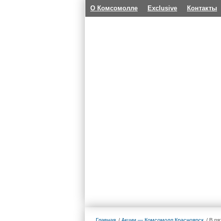
О Комсомолле
Exclusive
Контакты
Главная
Акции — Комсомолл Красноярск
В пя