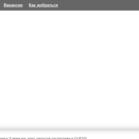
Вакансии
Как добраться
тницу 9 июня вас ждет закрытая распродажа в GUESS!