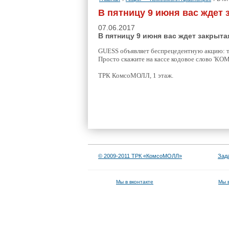
В пятницу 9 июня вас ждет
07.06.2017
В пятницу 9 июня вас ждет закрыт
GUESS объявляет бесп­рецедентную акцию: т
Просто скажите на ка­ссе кодовое слово 'К­
ТРК КомсоМОЛ­Л, 1 этаж.
© 2009-2011 ТРК «КомсоМОЛЛ»
Зад
Мы в вконтакте
Мы 