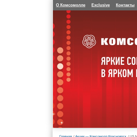
О Комсомолле
Exclusive
Контакты
Главная
Акции — Комсомолл Красноярск
US M