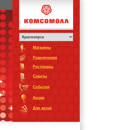
Магазины
Развлечения
Рестораны
Советы
События
Акции
Для детей