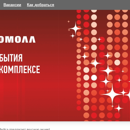
Вакансии
Как добраться
edica предлагает вкусную акцию!