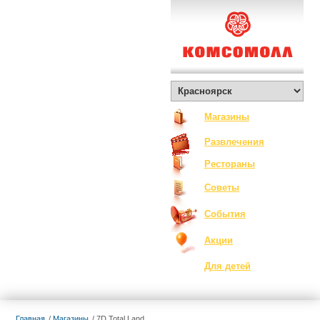
О Комсомолле
Exclusive
Контакты
Вакансии
Как добраться
Магазины
Развлечения
Рестораны
Советы
События
Акции
Для детей
Главная
Магазины
7D Total Land