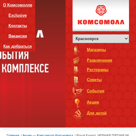
О Комсомолле
Exclusive
Контакты
Вакансии
Как добраться
Магазины
Развлечения
Рестораны
Советы
События
Акции
Для детей
Главная
Акции — Комсомолл Красноярск
Royal Forest: ЧЕРНАЯ ПЯТНИЦА!