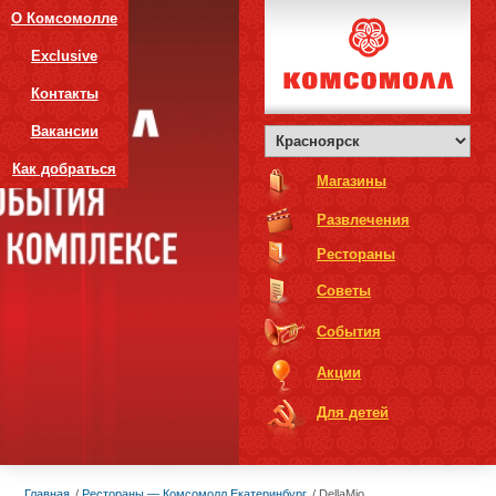
О Комсомолле
Exclusive
Контакты
Вакансии
Как добраться
Магазины
Развлечения
Рестораны
Советы
События
Акции
Для детей
Главная
Рестораны — Комсомолл Екатеринбург
DellaMio