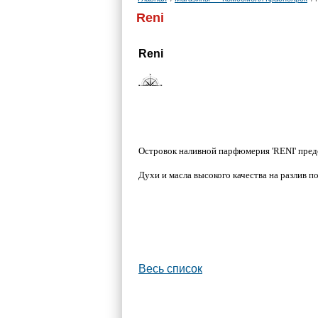
Reni
Reni
Островок
наливной парфюмерия 'RENI' пред
Духи и масла высокого качества на разлив п
Весь список