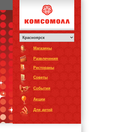
Магазины
Развлечения
Рестораны
Советы
События
Акции
Для детей