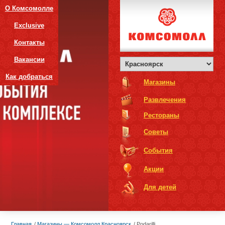
О Комсомолле
Exclusive
Контакты
Вакансии
Как добраться
Магазины
Развлечения
Рестораны
Советы
События
Акции
Для детей
Главная
Магазины — Комсомолл Красноярск
Podarilli