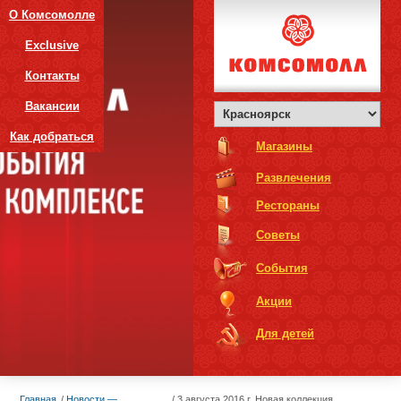
О Комсомолле
Exclusive
Контакты
Вакансии
Как добраться
Магазины
Развлечения
Рестораны
Советы
События
Акции
Для детей
Главная
Новости —
3 августа 2016 г. Новая коллекция