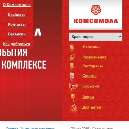
О Комсомолле
Exclusive
Контакты
Вакансии
Как добраться
Магазины
Развлечения
Рестораны
Советы
События
Акции
Для детей
Главная
Новости — Комсомолл
28 мая 2016 г. Сезон модных