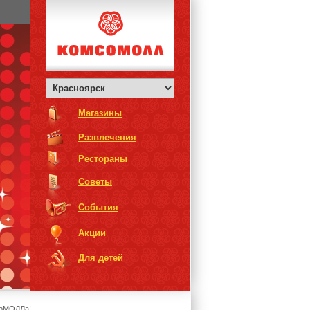
Магазины
Развлечения
Рестораны
Советы
События
Акции
Для детей
мсоМОЛЛа!