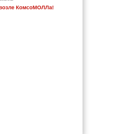
х возле КомсоМОЛЛа!