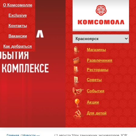
О Комсомолле
Exclusive
Контакты
Вакансии
Как добраться
Магазины
Развлечения
Рестораны
Советы
События
Акции
Для детей
Главная
Новости —
1 августа 'Шоу танцующих экскаваторов JCB'