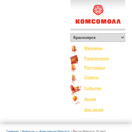
О Комсомолле
Exclusive
Контакты
Вакансии
Как добраться
Магазины
Развлечения
Рестораны
Советы
События
Акции
Для детей
Главная
Новости — Комсомолл Иркутск
Вести Иркутск 15 лет!