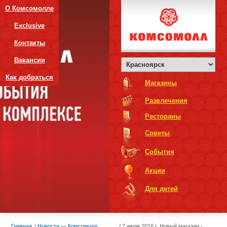
О Комсомолле
Exclusive
Контакты
Вакансии
Как добраться
Магазины
Развлечения
Рестораны
Советы
События
Акции
Для детей
Главная
Новости — Комсомолл
7 июля 2016 г. Новый магазин -