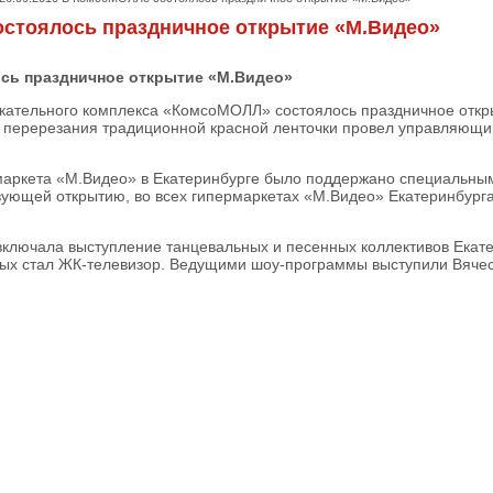
остоялось праздничное открытие «М.Видео»
ось праздничное открытие «М.Видео»
екательного комплекса «КомсоМОЛЛ» состоялось праздничное откр
перерезания традиционной красной ленточки провел управляющи
маркета «М.Видео» в Екатеринбурге было поддержано специальн
вующей открытию, во всех гипермаркетах «М.Видео» Екатеринбург
ключала выступление танцевальных и песенных коллективов Екатер
рых стал ЖК-телевизор. Ведущими шоу-программы выступили Вячес