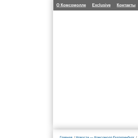
О Комсомолле
Exclusive
Контакты
Главная
Новости — Комсомолл Екатеринбург