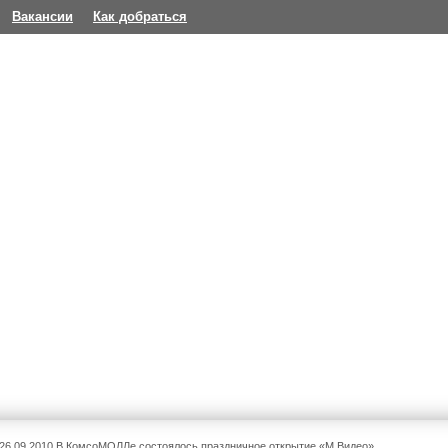
Вакансии
Как добраться
26.09.2010 В КомсоМОЛЛе состоялось праздничное открытие «М.Видео»