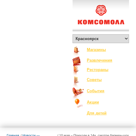
О Комсомолле
Exclusive
Контакты
Вакансии
Как добраться
Магазины
Развлечения
Рестораны
Советы
События
Акции
Для детей
Главная
Новости —
10 мая – Приходи в 14ч, смотри бармен-шоу,