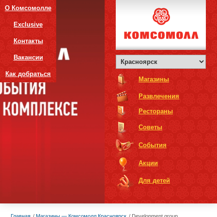
О Комсомолле
Exclusive
Контакты
Вакансии
Как добраться
Магазины
Развлечения
Рестораны
Советы
События
Акции
Для детей
Главная
Магазины — Комсомолл Красноярск
Development group