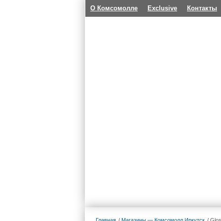
О Комсомолле
Exclusive
Контакты
Главная
Магазины — Комсомолл Иркутск
Glos