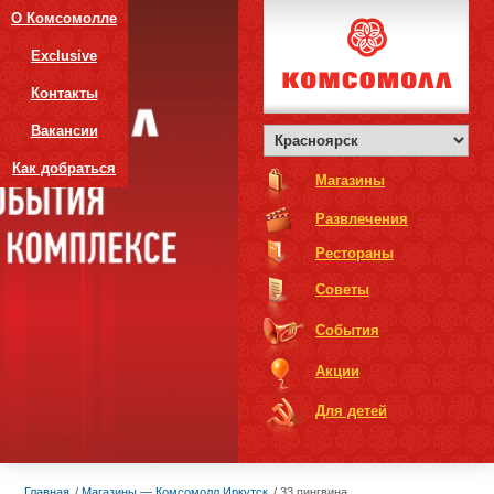
О Комсомолле
Exclusive
Контакты
Вакансии
Как добраться
Магазины
Развлечения
Рестораны
Советы
События
Акции
Для детей
Главная
Магазины — Комсомолл Иркутск
33 пингвина