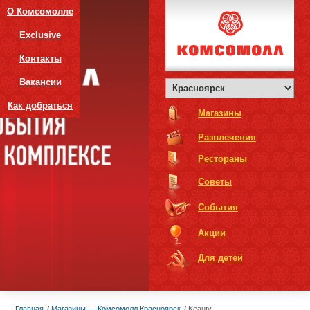
О Комсомолле
Exclusive
Контакты
Вакансии
Как добраться
Магазины
Развлечения
Рестораны
Советы
События
Акции
Для детей
Главная
Магазины — Комсомолл Красноярск
Keauty