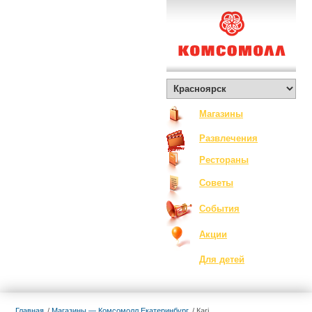
О Комсомолле
Exclusive
Контакты
Вакансии
Как добраться
Магазины
Развлечения
Рестораны
Советы
События
Акции
Для детей
Главная
Магазины — Комсомолл Екатеринбург
Кari