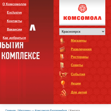
О Комсомолле
Exclusive
Контакты
Вакансии
Как добраться
Магазины
Развлечения
Рестораны
Советы
События
Акции
Для детей
Главная
Магазины — Комсомолл Екатеринбург
Кантата