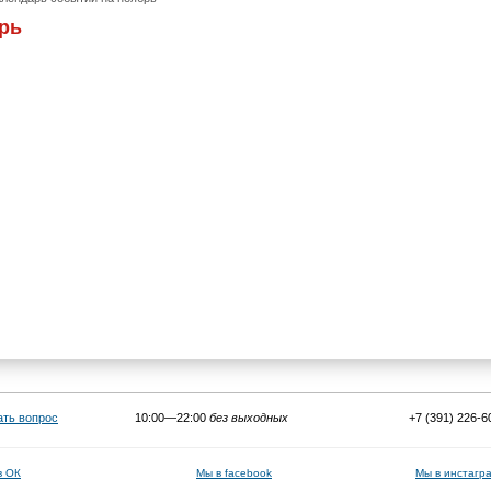
рь
ать вопрос
10:00—22:00
без выходных
+7 (391) 226-6
в ОК
Мы в facebook
Мы в инстагр