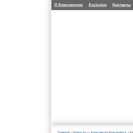
О Комсомолле
Exclusive
Контакты
Главная
Новости — Комсомолл Красноярск
К