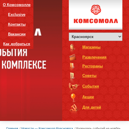
О Комсомолле
Exclusive
Контакты
Вакансии
Как добраться
Магазины
Развлечения
Рестораны
Советы
События
Акции
Для детей
Главная
Новости — Комсомолл Красноярск
Календарь событий на ноябрь