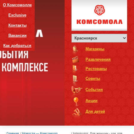
О Комсомолле
Exclusive
Контакты
Вакансии
Как добраться
Магазины
Развлечения
Рестораны
Советы
События
Акции
Для детей
Главная
Новости — Комсомолл
Intimissimi. Для женщин - как для