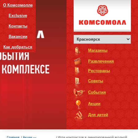
О Комсомолле
Exclusive
Контакты
Вакансии
Как добраться
Магазины
Развлечения
Рестораны
Советы
События
Акции
Для детей
Главная
Акции —
Игра контрастов в лимитированной ягодной