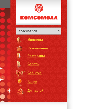
Магазины
Развлечения
Рестораны
Советы
События
Акции
Для детей