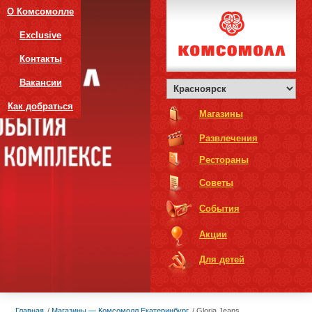
О Комсомолле
Exclusive
Контакты
Вакансии
Как добраться
Магазины
Развлечения
Рестораны
Советы
События
Акции
Для детей
Главная
Магазины — Комсомолл Екатеринбург
Gloria Jeans