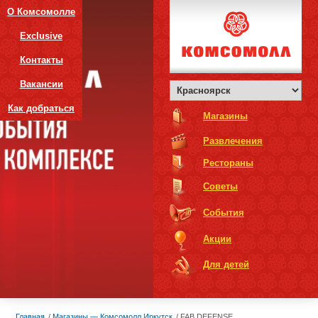
О Комсомолле
Exclusive
Контакты
Вакансии
Как добраться
Магазины
Развлечения
Рестораны
Советы
События
Акции
Для детей
Главная
Магазины — Комсомолл Иркутск
FAB DEFENSE