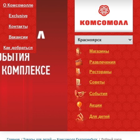
О Комсомолле
Exclusive
Контакты
Вакансии
Как добраться
Магазины
Развлечения
Рестораны
Советы
События
Акции
Для детей
Главная
Товары для детей — Комсомолл Екатеринбург
Добрый папа