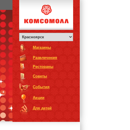
Магазины
Развлечения
Рестораны
Советы
События
Акции
Для детей