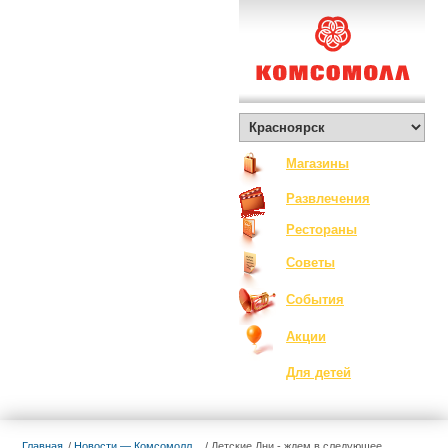
О Комсомолле
Exclusive
Контакты
Вакансии
Как добраться
Магазины
Развлечения
Рестораны
Советы
События
Акции
Для детей
Главная
Новости — Комсомолл
Детские Дни - ждем в следующее