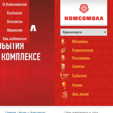
О Комсомолле
Exclusive
Контакты
Вакансии
Как добраться
Магазины
Развлечения
Рестораны
Советы
События
Акции
Для детей
Главная
Акции — Комсомолл
День влюбленных в Juice