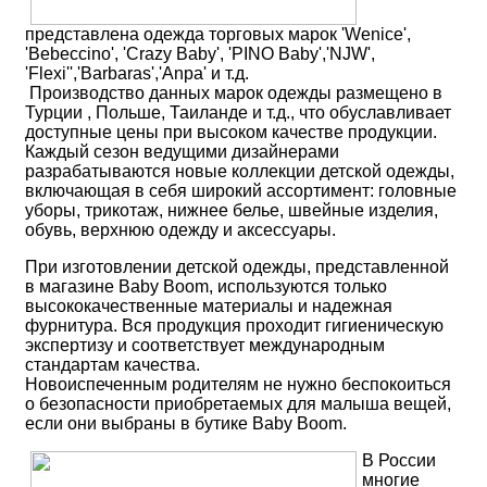
представлена одежда торговых марок 'Wenice',
'Bebeccino', 'Crazy Baby', 'PINO Baby','NJW',
'Flexi'','Barbaras','Anpa' и т.д.
Производство данных марок одежды размещено в
Турции , Польше, Таиланде и т.д., что обуславливает
доступные цены при высоком качестве продукции.
Каждый сезон ведущими дизайнерами
разрабатываются новые коллекции детской одежды,
включающая в себя широкий ассортимент: головные
уборы, трикотаж, нижнее белье, швейные изделия,
обувь, верхнюю одежду и аксессуары.
При изготовлении детской одежды, представленной
в магазине Baby Boom, используются только
высококачественные материалы и надежная
фурнитура. Вся продукция проходит гигиеническую
экспертизу и соответствует международным
стандартам качества.
Новоиспеченным родителям не нужно беспокоиться
о безопасности приобретаемых для малыша вещей,
если они выбраны в бутике Baby Boom.
В России
многие