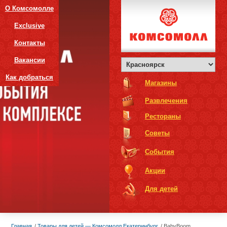
О Комсомолле
Exclusive
Контакты
Вакансии
Как добраться
Магазины
Развлечения
Рестораны
Советы
События
Акции
Для детей
Главная
Товары для детей — Комсомолл Екатеринбург
BabyBoom