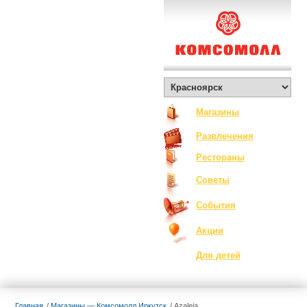
О Комсомолле
Exclusive
Контакты
Вакансии
Как добраться
Магазины
Развлечения
Рестораны
Советы
События
Акции
Для детей
Главная
Магазины — Комсомолл Иркутск
Azaleia