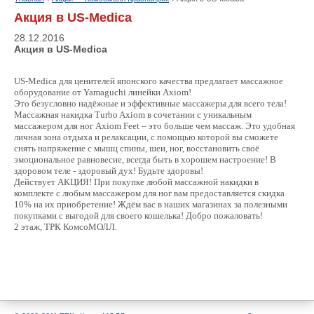
Акция в US-Medica
28.12.2016
Акция в US-Medica
US-Medica для ценителей японского качества предлагает массажное
оборудование от Yamaguchi линейки Axiom!
Это безусловно надёжные и эффективные массажеры для всего тела!
Массажная накидка Turbo Axiom в сочетании с уникальным
массажером для ног Axiom Feet – это больше чем массаж. Это удобная
личная зона отдыха и релаксации, с помощью которой вы сможете
снять напряжение с мышц спины, шеи, ног, восстановить своё
эмоциональное равновесие, всегда быть в хорошем настроение! В
здоровом теле - здоровый дух! Будьте здоровы!
Действует АКЦИЯ! При покупке любой массажной накидки в
комплекте с любым массажером для ног вам предоставляется скидка
10% на их приобретение! Ждём вас в наших магазинах за полезными
покупками с выгодой для своего кошелька! Добро пожаловать!
2 этаж, ТРК КомсоМОЛЛ.