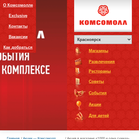
О Комсомолле
Exclusive
Контакты
Вакансии
Как добраться
Магазины
Развлечения
Рестораны
Советы
События
Акции
Для детей
Главная
Акции — Комсомолл
Акция в магазине «1000 и одна сумка»-