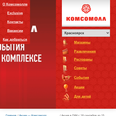
О Комсомолле
Exclusive
Контакты
Вакансии
Как добраться
Магазины
Развлечения
Рестораны
Советы
События
Акции
Для детей
Главная
Акции — Комсомолл
Акция в DIM с 18 сентября до 15