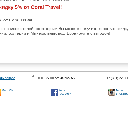
идку 5% от Coral Travel!
 от Coral Travel!
яет список отелей, по которым Вы можете получить хорошую скидку
ании, Болгарии и Минеральных вод. Бронируйте с выгодой!
ать вопрос
10:00—22:00
без выходных
+7 (391) 226-6
Мы в
Мы в
Мы в ОК
facebook
инстагр