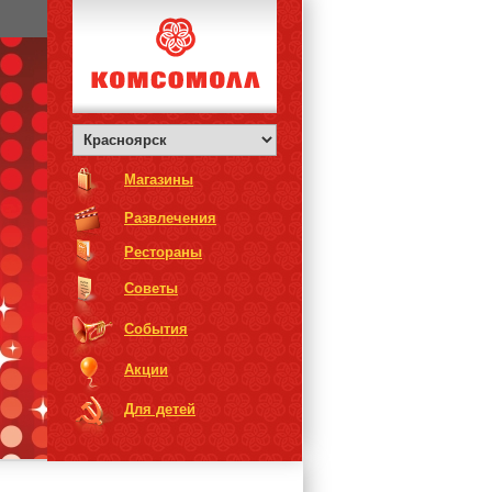
Магазины
Развлечения
Рестораны
Советы
События
Акции
Для детей