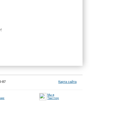
!
0-87
Карта сайта
Мы в
аме
Твиттер