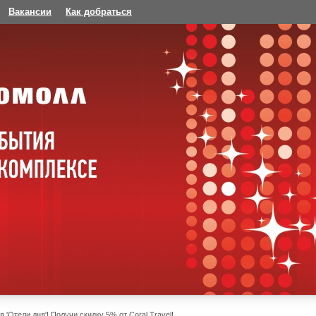
Вакансии
Как добраться
я 'Отели дня'! Получи скидку 5% от Coral Travel!