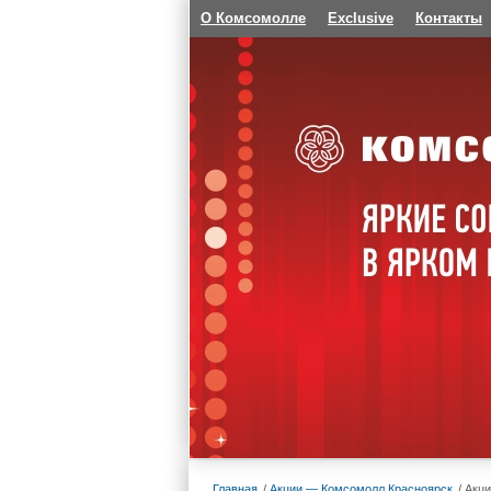
О Комсомолле
Exclusive
Контакты
Главная
Акции — Комсомолл Красноярск
Акци