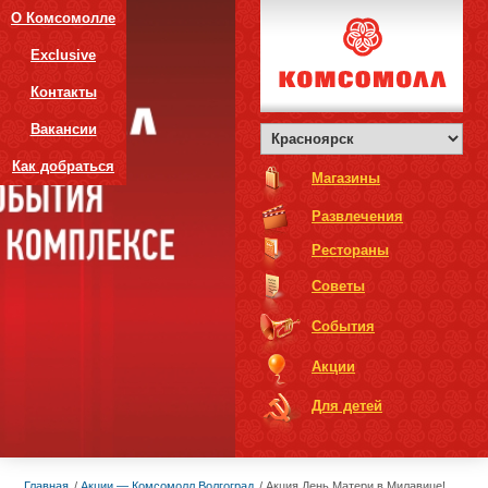
О Комсомолле
Exclusive
Контакты
Вакансии
Как добраться
Магазины
Развлечения
Рестораны
Советы
События
Акции
Для детей
Главная
Акции — Комсомолл Волгоград
Акция День Матери в Милавице!