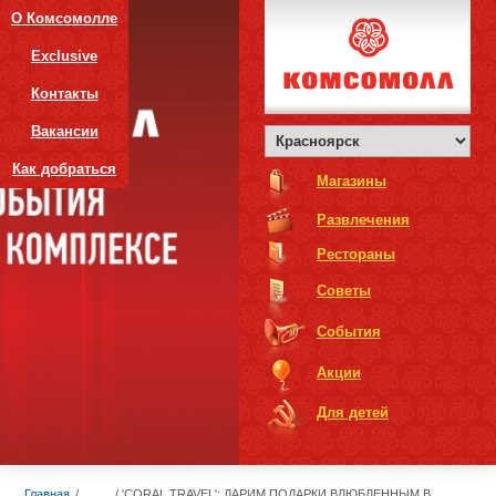
О Комсомолле
Exclusive
Контакты
Вакансии
Как добраться
Магазины
Развлечения
Рестораны
Советы
События
Акции
Для детей
Главная
'CORAL TRAVEL': ДАРИМ ПОДАРКИ ВЛЮБЛЕННЫМ В