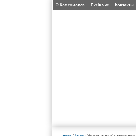
О Комсомолле
Exclusive
Контакты
Главная
Акции
'Черная пятница' в ювелирной с