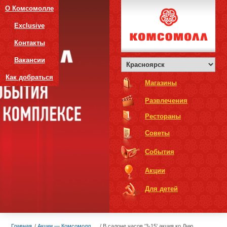
О Комсомолле
Exclusive
Контакты
Вакансии
Как добраться
Магазины
Развлечения
Рестораны
Советы
События
Акции
Для детей
Главная
Акции — Комсомолл
В салоне часов '3-15' акция ко Дню