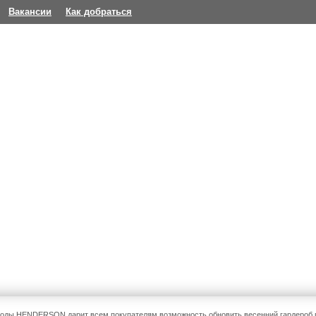
Вакансии
Как добраться
оды HENDERSON дарит всем покупателям возможность обновить весенний гардероб п