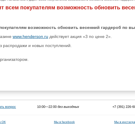
 всем покупателям возможность обновить весе
окупателям возможность обновить весенний гардероб по вы
газине
www.henderson.ru
действует акция «3 по цене 2».
з распродажи и новых поступлений.
рганизатором.
ать вопрос
10:00—22:00
без выходных
+7 (391) 226-6
в ОК
Мы в facebook
Мы в инстагр