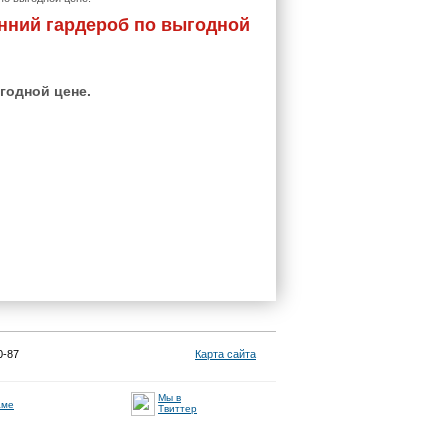
нний гардероб по выгодной
годной цене.
0-87
Карта сайта
Мы в
аме
Твиттер