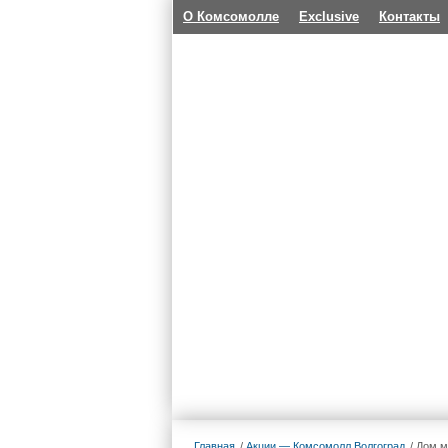
О Комсомолле
Exclusive
Контакты
Главная
Акции — Комсомолл Волгоград
Дом м