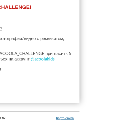
_CHALLENGE!
!
фотографии
видео
с
реквизитом
/
,
пригласить
ACOOLA_CHALLENGE
5
ться
на
аккаунт
@acoolakids
!
0-87
Карта сайта