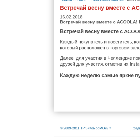
Встречай весну вместе с 
16.02.2018
Встречай весну вместе с ACOOLA!
Встречай
весну
вместе
с
ACOO
Каждый
покупатель
и
посетитель
ко
,
который
расположен
в
торговом
зал
Далее
для
участия
в
Челлендже
по
друзей
для
участия
отметив
их
,
Insta
Каждую
неделю
самые
яркие
п
© 2009-2011 ТРК «КомсоМОЛЛ»
Зад