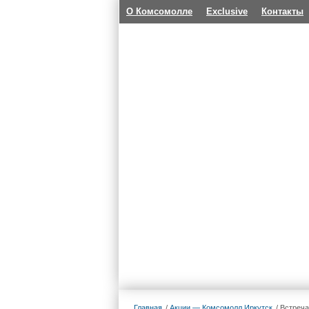
О Комсомолле
Exclusive
Контакты
Главная
Акции — Комсомолл Иркутск
Встреч