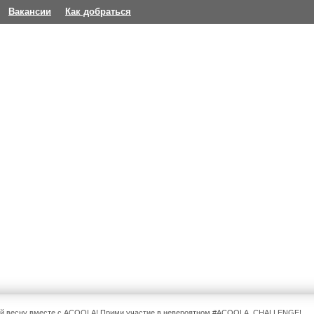
Вакансии
Как добраться
ай весну вместе с ACOOLA! Прими участие в невероятном #ACOOLA_CHALLENGE!