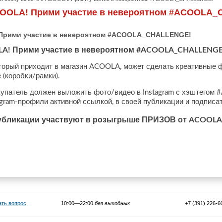
ACOOLA! Прими участие в невероятном #ACOOLA
 Прими участие в невероятном #ACOOLA_CHALLENGE!
Прими
участие
в
невероятном
LA!
#ACOOLA_CHALLENGE
торый
приходит
в
магазин
может
сделать
креативные
ACOOLA,
е
коробки
рамки
(
/
).
купатель
должен
выложить
фото
видео
в
с
хэштегом
/
Instagram
#
профили
активной
ссылкой
в
своей
публикации
и
подписа
gram-
,
убликации
участвуют
в
розыгрыше
ПРИЗОВ
от
ACOOLA
ать вопрос
10:00—22:00
без выходных
+7 (391) 226-6