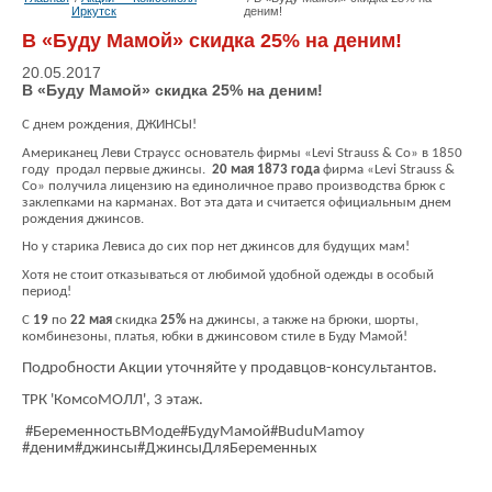
Иркутск
деним!
В «Буду Мамой» скидка 25% на деним!
20.05.2017
В «Буду Мамой» скидка 25% на деним!
С днем рождения, ДЖИНСЫ!
Американец Леви Страусс основатель фирмы «Levi Strauss & Co» в 1850
году
продал первые джинсы.
20 мая 1873 года
фирма «Levi Strauss &
Co» получила лицензию на единоличное право производства брюк с
заклепками на карманах. Вот эта дата и считается официальным днем
рождения джинсов.
Но у старика Левиса до сих пор нет джинсов для будущих мам!
Хотя не стоит отказываться от любимой удобной одежды в особый
период!
С
19
по
22 мая
скидка
25%
на джинсы, а также на брюки, шорты,
комбинезоны, платья, юбки в джинсовом стиле в Буду Мамой!
Подробности Акции уточняйте у продавцов-консультантов.
ТРК 'КомсоМОЛЛ', 3 этаж.
#БеременностьВМоде#БудуМамой#BuduMamoy
#деним#джинсы#ДжинсыДляБеременных