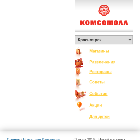
О Комсомолле
Exclusive
Контакты
Вакансии
Как добраться
Магазины
Развлечения
Рестораны
Советы
События
Акции
Для детей
Главная
Новости — Комсомолл
7 июля 2016 г. Новый магазин -